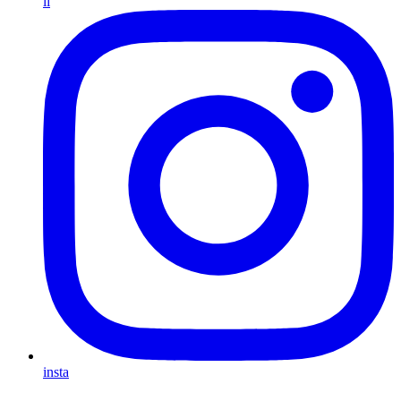
li
insta